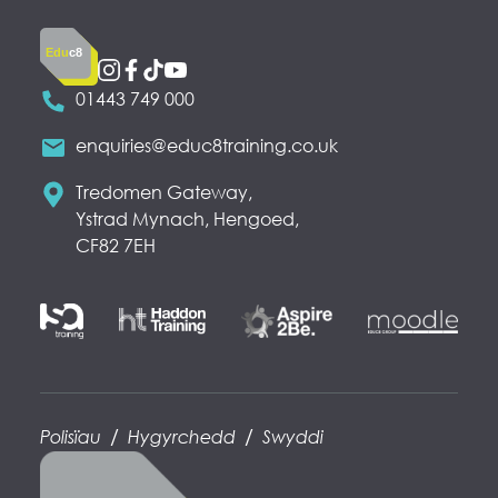
Edu
c8
01443 749 000
enquiries@educ8training.co.uk
Tredomen Gateway,
Ystrad Mynach, Hengoed,
CF82 7EH
/
/
Polisïau
Hygyrchedd
Swyddi