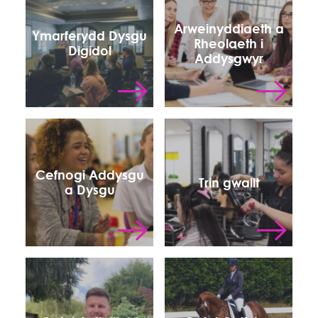
Arweinyddiaeth a
Ymarferydd Dysgu
Rheolaeth i
Digidol
Addysgwyr
Cefnogi Addysgu
Trin gwallt
a Dysgu