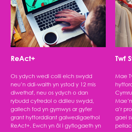
ReAct+
Twf 
Os ydych wedi colli eich swydd
Mae T
neu’n ddi-waith yn ystod y 12 mis
hyffor
diwethaf, neu os ydych o dan
Cymru 
rybudd cyfredol o ddileu swydd,
Mae’n 
gallech fod yn gymwys ar gyfer
a’r pr
grant hyfforddiant galwedigaethol
gael s
ReAct+. Ewch yn ôl i gyflogaeth yn
pellac