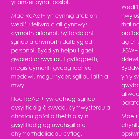
yr amser byrraf posibl.
Wedi’i
Mae ReAct+ yn cynnig atebion
hwylus
wedi’u teilwra a all gynnwys
rhai n
cymorth ariannol, hyfforddiant
brofia
sgiliau a chymorth datblygiad
ag ef 
personol. Bydd yn helpu i gael
JGW+ 
gwared ar rwystrau i gyflogaeth,
ddewis
megis cymorth gydag iechyd
Byddwc
meddwl, magu hyder, sgiliau iaith a
yn y s
mwy.
gwybo
allwed
Nod ReAct+ yw cefnogi sgiliau
barato
cysylltiedig â swydd, cymwysterau a
chostau gofal a theithio sy’n
Mae’r 
gysylltiedig ag uwchsgilio a
chynl
chymorthdaliadau cyflog.
opsiwn