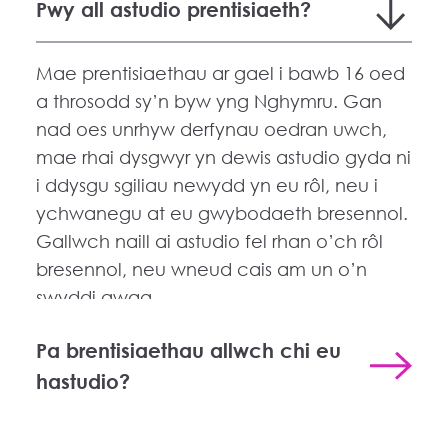
Pwy all astudio prentisiaeth?
Mae prentisiaethau ar gael i bawb 16 oed
a throsodd sy’n byw yng Nghymru. Gan
nad oes unrhyw derfynau oedran uwch,
mae rhai dysgwyr yn dewis astudio gyda ni
i ddysgu sgiliau newydd yn eu rôl, neu i
ychwanegu at eu gwybodaeth bresennol.
Gallwch naill ai astudio fel rhan o’ch rôl
bresennol, neu wneud cais am un o’n
swyddi gwag.
Pa brentisiaethau allwch chi eu
hastudio?
Gellir astudio prentisiaethau ar lefelau