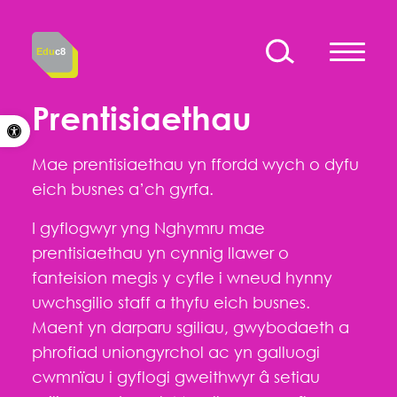
Skip to content
Edu
c8
Prentisiaethau
Open toolbar
Mae prentisiaethau yn ffordd wych o dyfu
eich busnes a’ch gyrfa.
I gyflogwyr yng Nghymru mae
prentisiaethau yn cynnig llawer o
fanteision megis y cyfle i wneud hynny
uwchsgilio staff a thyfu eich busnes.
Maent yn darparu sgiliau, gwybodaeth a
phrofiad uniongyrchol ac yn galluogi
cwmnïau i gyflogi gweithwyr â setiau