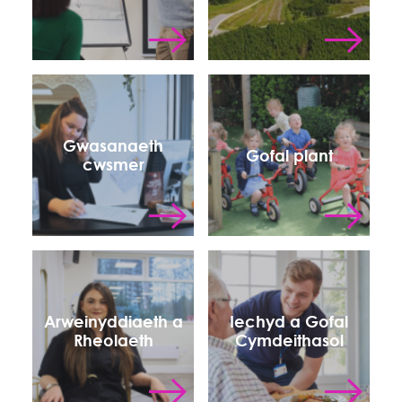
Gwasanaeth
Gofal plant
cwsmer
Arweinyddiaeth a
Iechyd a Gofal
Rheolaeth
Cymdeithasol