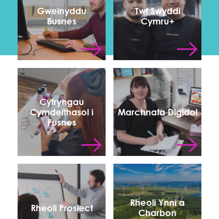
Gweinyddu
Twf Swyddi
Busnes
Cymru+
Cyfryngau
Cymdeithasol i
Marchnata Digidol
Fusnes
Rheoli Ynni a
Rheoli Prosiect
Charbon