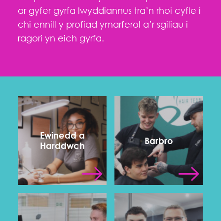
ar gyfer gyrfa lwyddiannus tra’n rhoi cyfle i
chi ennill y profiad ymarferol a’r sgiliau i
ragori yn eich gyrfa.
Ewinedd a
Barbro
Harddwch