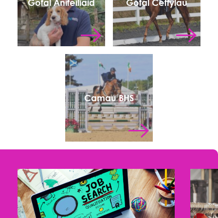
Gofal Anifeiliaid
Gofal Ceffylau
Camau BHS