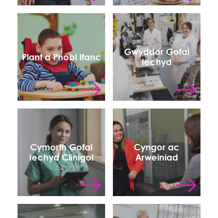
Gwyddor Gofal
Plant a Phobl Ifanc
Iechyd
Cymorth Gofal
Cyngor ac
Iechyd Clinigol
Arweiniad