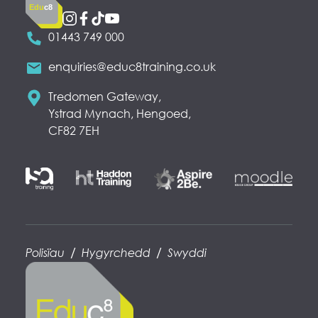
Edu
c8
01443 749 000
enquiries@educ8training.co.uk
Tredomen Gateway,
Ystrad Mynach, Hengoed,
CF82 7EH
/
/
Polisïau
Hygyrchedd
Swyddi