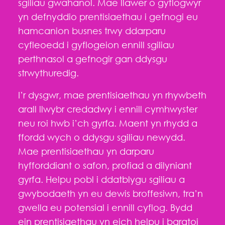
sgiliau gwahanol.
Mae llawer o gyflogwyr
yn defnyddio prentisiaethau i gefnogi eu
hamcanion busnes trwy ddarparu
cyfleoedd i gyflogeion ennill sgiliau
perthnasol a gefnogir gan ddysgu
strwythuredig.
I’r dysgwr, mae prentisiaethau yn rhywbeth
arall
llwybr credadwy i ennill cymhwyster
neu roi hwb i’ch gyrfa. Maent yn rhydd a
ffordd wych o ddysgu sgiliau newydd.
Mae prentisiaethau yn darparu
hyfforddiant o safon, profiad a dilyniant
gyrfa. Helpu pobl i ddatblygu sgiliau a
gwybodaeth yn eu dewis broffesiwn, tra’n
gwella eu potensial i ennill cyflog.
Bydd
ein prentisiaethau yn eich helpu i baratoi